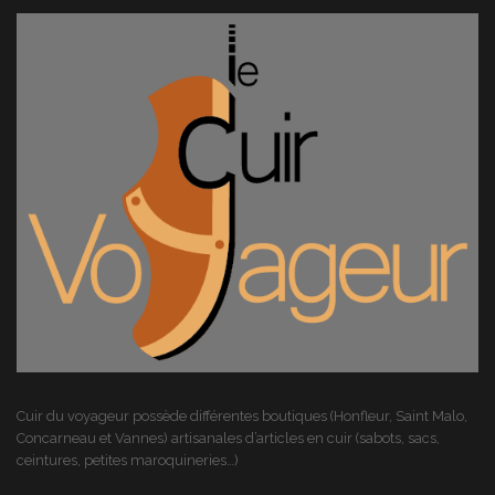
Cuir du voyageur possède différentes boutiques (Honfleur, Saint Malo,
Concarneau et Vannes) artisanales d’articles en cuir (sabots, sacs,
ceintures, petites maroquineries…)