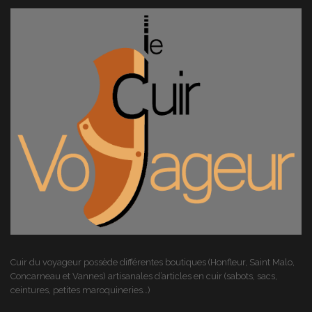
Cuir du voyageur possède différentes boutiques (Honfleur, Saint Malo,
Concarneau et Vannes) artisanales d’articles en cuir (sabots, sacs,
ceintures, petites maroquineries…)