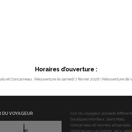
Horaires d’ouverture :
alo et Concarneau : Réouverture le samedi 7 février 2026 ! Réouverture de V
R DU VOYAGEUR
Cuir du voyageur possède différent
boutiques (Honfleur, Saint Malo,
Concarneau et Vannes) artisanales
d’articles en cuir (sabots, sacs, cein