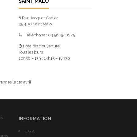
SAINT MALO
8 Rue Jacques Cartier
35 400 Saint Malo
Téléphone : 09 56 45 16 25
Horaires d’ouverture :
Tous les jours
10h30 – 13h ; 14h15 – 18h30
annes le 1er avril
es
INFORMATION
C.G.V.
tures,