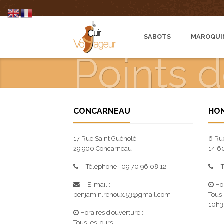
SABOTS
MAROQUI
Points 
CONCARNEAU
HO
17 Rue Saint Guénolé
6 Ru
29 900 Concarneau
14 6
Téléphone : 09 70 96 08 12
T
E-mail :
Hor
benjamin.renoux.53@gmail.com
Tous 
10h3
Horaires d’ouverture :
Tous les jours