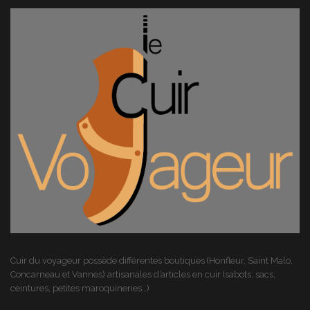
Cuir du voyageur possède différentes boutiques (Honfleur, Saint Malo,
Concarneau et Vannes) artisanales d’articles en cuir (sabots, sacs,
ceintures, petites maroquineries…)