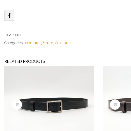
Large
Marron
foncé
UGS :
ND
Catégories :
ceinture 38 mm
,
Ceintures
RELATED PRODUCTS