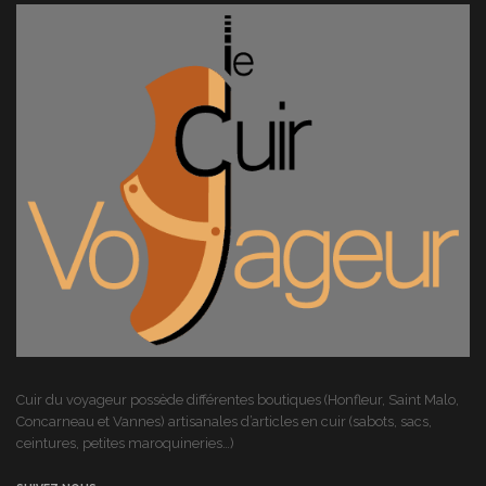
Cuir du voyageur possède différentes boutiques (Honfleur, Saint Malo,
Concarneau et Vannes) artisanales d’articles en cuir (sabots, sacs,
ceintures, petites maroquineries…)