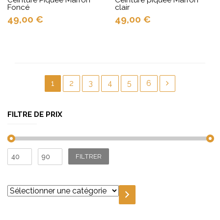
Foncé
clair
49,00
€
49,00
€
1
2
3
4
5
6
FILTRE DE PRIX
Prix
Prix
FILTRER
min
max
Sélectionner
une
catégorie