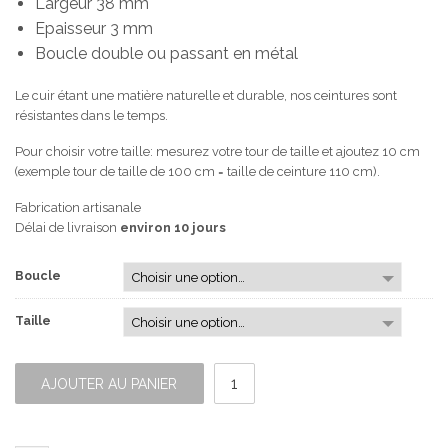
Largeur 38 mm
Epaisseur 3 mm
Boucle double ou passant en métal
Le cuir étant une matière naturelle et durable, nos ceintures sont
résistantes dans le temps.
Pour choisir votre taille: mesurez votre tour de taille et ajoutez 10 cm
(exemple tour de taille de 100 cm = taille de ceinture 110 cm).
Fabrication artisanale
Délai de livraison
environ 10 jours
Boucle
Taille
quantité
de
AJOUTER AU PANIER
Ceinture
Large
Marron