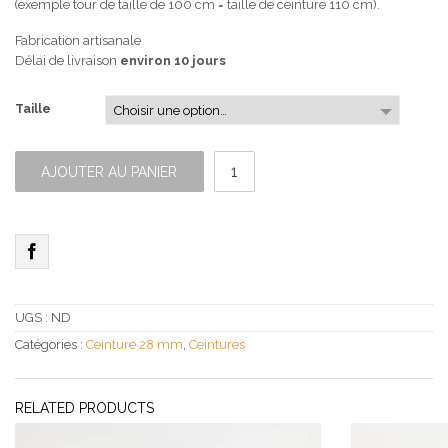
(exemple tour de taille de 100 cm = taille de ceinture 110 cm).
Fabrication artisanale
Délai de livraison
environ 10 jours
Taille
quantité
de
AJOUTER AU PANIER
Ceinture
Fine
Cerise
UGS :
ND
Catégories :
Ceinture 28 mm
,
Ceintures
RELATED PRODUCTS