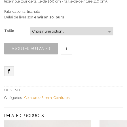
(exemple tour de taille de 100 cm = taille de ceinture 110 cm).
Fabrication artisanale
Délai de livraison
environ 10 jours
Taille
quantité
de
AJOUTER AU PANIER
Ceinture
Fine
Kaki
UGS :
ND
Catégories :
Ceinture 28 mm
,
Ceintures
RELATED PRODUCTS