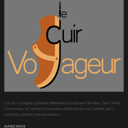
Cuir du voyageur possède différentes boutiques (Honfleur, Saint Malo,
Concarneau et Vannes) artisanales d’articles en cuir (sabots, sacs,
ceintures, petites maroquineries…)
SUIVEZ NOUS