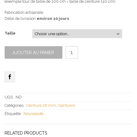
(exemple tour de taille de 100 cm = taille de ceinture 110 cm).
Fabrication artisanale
Délai de livraison
environ 10 jours
Taille
quantité
de
AJOUTER AU PANIER
Ceinture
Fine
Vert
pistache
UGS :
ND
Catégories :
Ceinture 28 mm
,
Ceintures
Étiquette :
Nouveauté
RELATED PRODUCTS