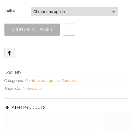
Taille
quantité
de
AJOUTER AU PANIER
Ceinture
cuir
grainé
vert
UGS :
ND
Catégories :
Ceinture cuir grainé
,
Ceintures
Étiquette :
Nouveauté
RELATED PRODUCTS