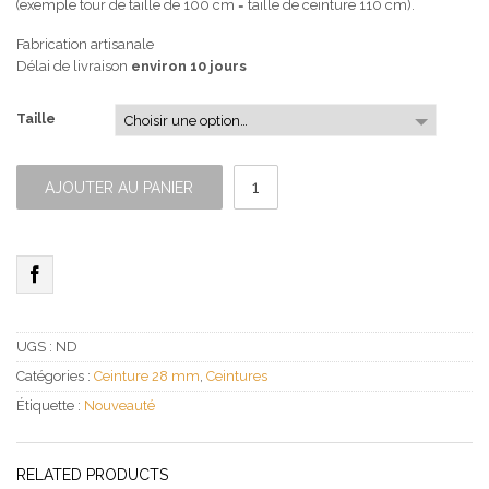
(exemple tour de taille de 100 cm = taille de ceinture 110 cm).
Fabrication artisanale
Délai de livraison
environ 10 jours
Taille
quantité
de
AJOUTER AU PANIER
Ceinture
Fine
Bleu
Jean
UGS :
ND
Catégories :
Ceinture 28 mm
,
Ceintures
Étiquette :
Nouveauté
RELATED PRODUCTS