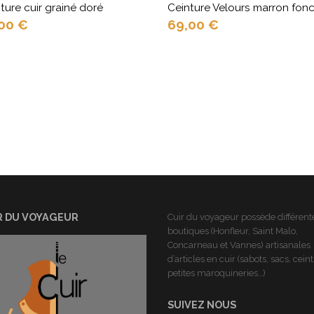
ture cuir grainé doré
Ceinture Velours marron fon
,00
€
69,00
€
R DU VOYAGEUR
Cuir du voyageur possède différent
boutiques (Honfleur, Saint Malo,
Concarneau et Vannes) artisanales
d’articles en cuir (sabots, sacs, cein
petites maroquineries…)
SUIVEZ NOUS