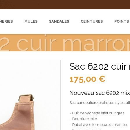
NERIES
MULES
SANDALES
CEINTURES
POINTS
2 cuir marro
Sac 6202 cuir
175,00
€
Nouveau sac 6202 mixt
Sac bandoulière pratique, style aut
– Cuir de vachette effet cuir gras
– Doublure toile
– Rabat avec fermeture aimantée