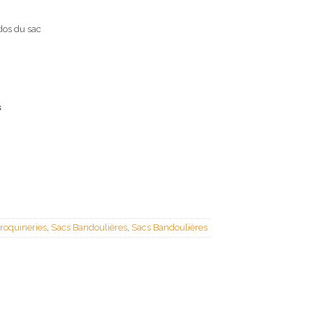
dos du sac
s
roquineries
,
Sacs Bandoulières
,
Sacs Bandoulières