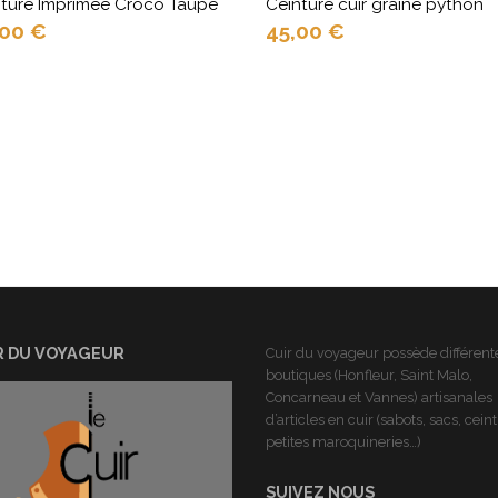
nture Imprimée Croco Taupe
Ceinture cuir grainé python
,00
€
45,00
€
R DU VOYAGEUR
Cuir du voyageur possède différent
boutiques (Honfleur, Saint Malo,
Concarneau et Vannes) artisanales
d’articles en cuir (sabots, sacs, cein
petites maroquineries…)
SUIVEZ NOUS