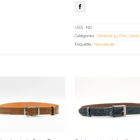
Croco
UGS :
ND
Catégories :
Ceinture 33 mm
,
Ceint
Étiquette :
Nouveauté