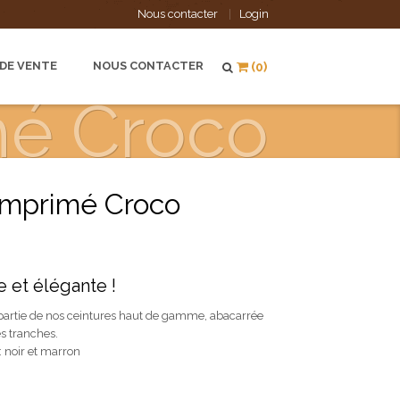
Nous contacter
Login
 DE VENTE
NOUS CONTACTER
(0)
mé Croco
 imprimé Croco
 et élégante !
t partie de nos ceintures haut de gamme, abacarrée
es tranches.
: noir et marron