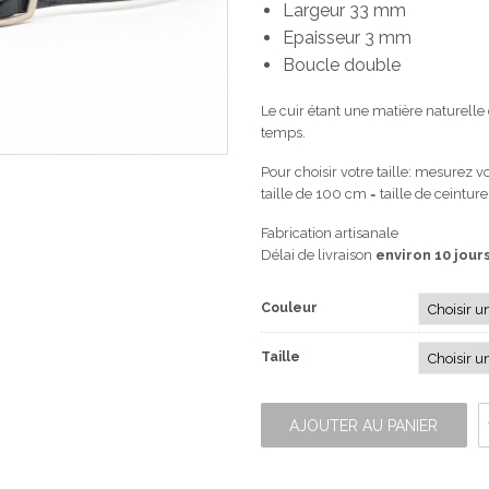
Largeur 33 mm
Epaisseur 3 mm
Boucle double
Le cuir étant une matière naturelle 
temps.
Pour choisir votre taille: mesurez v
taille de 100 cm = taille de ceintur
Fabrication artisanale
Délai de livraison
environ 10 jour
Couleur
Taille
quantité
de
AJOUTER AU PANIER
Ceinture
Cuir
imprimé