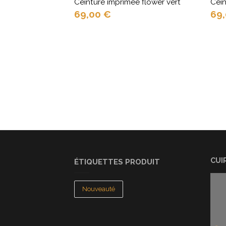
Ceinture imprimée flower vert
Cei
69,00
€
69
CUI
ÉTIQUETTES PRODUIT
Nouveauté