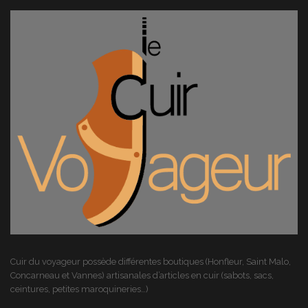
Cuir du voyageur possède différentes boutiques (Honfleur, Saint Malo,
Concarneau et Vannes) artisanales d’articles en cuir (sabots, sacs,
ceintures, petites maroquineries…)