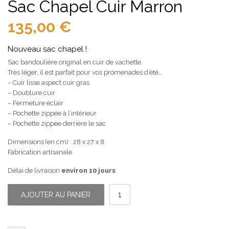
Sac Chapel Cuir Marron
135,00
€
Nouveau sac chapel !
Sac bandoulière original en cuir de vachette.
Très léger, il est parfait pour vos promenades d’été…
– Cuir lisse aspect cuir gras
– Doublure cuir
– Fermeture éclair
– Pochette zippée à l’intérieur
– Pochette zippée derrière le sac
Dimensions (en cm) : 28 x 27 x 8
Fabrication artisanale
Délai de livraison
environ 10 jours
quantité
de
AJOUTER AU PANIER
Sac
Chapel
Cuir
Marron