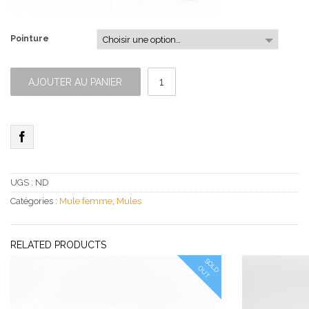
Pointure
quantité
de
AJOUTER AU PANIER
Mule
2
brides
bleue
UGS :
ND
Catégories :
Mule femme
,
Mules
RELATED PRODUCTS
S
O
L
D
U
O
T