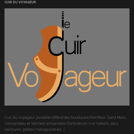
CUIR DU VOYAGEUR
Cuir du voyageur possède différentes boutiques (Honfleur, Saint Malo,
Concarneau et Vannes) artisanales d’articles en cuir (sabots, sacs,
ceintures, petites maroquineries…)