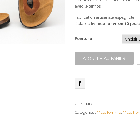
avec le temps !
Fabrication artisanale espagnole
Délai de livraison
environ 10 jour
Pointure
quantité
de
AJOUTER AU PANIER
Emil
marron
UGS :
ND
Catégories :
Mule femme
,
Mule h