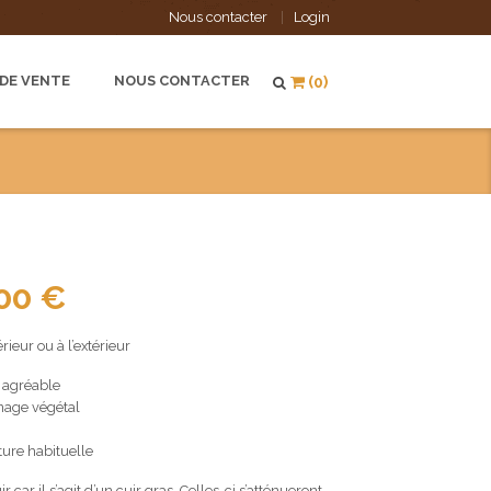
Nous contacter
Login
 DE VENTE
NOUS CONTACTER
(0)
Plage
,00
€
de
rieur ou à l’extérieur
prix :
60,00 €
s agréable
nnage végétal
à
65,00 €
nture habituelle
r car il s’agit d’un cuir gras. Celles-ci s’atténueront