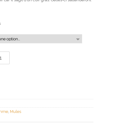
s
omme
,
Mules