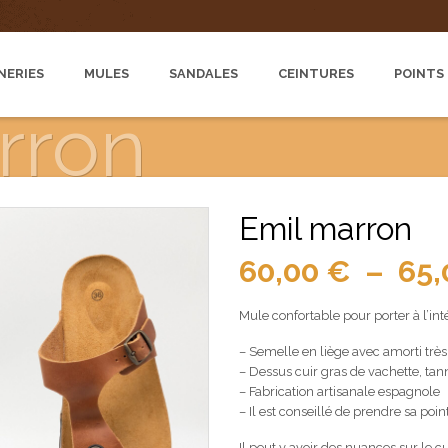
NERIES
MULES
SANDALES
CEINTURES
POINTS
rron
Emil marron
60,00
€
–
65
Mule confortable pour porter à l’inté
– Semelle en liège avec amorti trè
– Dessus cuir gras de vachette, ta
– Fabrication artisanale espagnole
– Il est conseillé de prendre sa poi
Il peut y avoir des nuances sur le cui