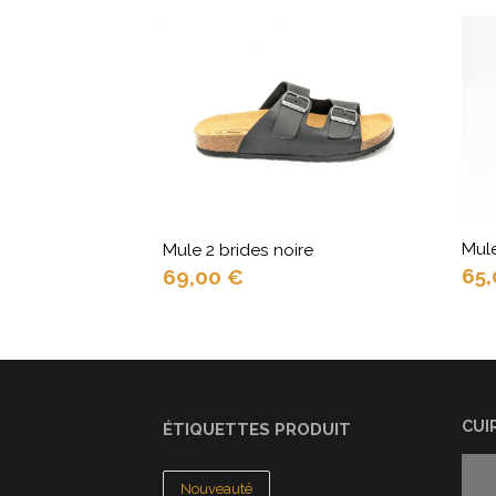
Mule
Mule 2 brides noire
65
69,00
€
CUI
ÉTIQUETTES PRODUIT
Nouveauté