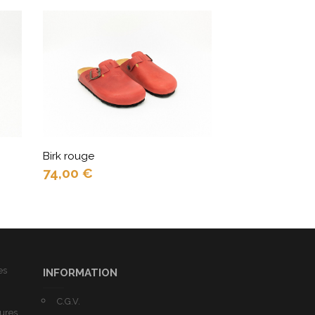
Birk rouge
Birk noir
74,00
€
74,00
€
es
INFORMATION
C.G.V.
tures,