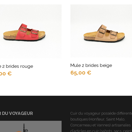
Mule 2 brides beige
 2 brides rouge
65,00
€
,00
€
R DU VOYAGEUR
Cuir du voyageur possède différent
boutiques (Honfleur, Saint Malo,
Concarneau et Vannes) artisanales
d’articles en cuir (sabots, sacs, cein