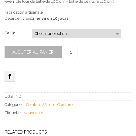
(exemple tour de taille de 100 cm = taille de ceinture 110 cm).
Fabrication artisanale
Délai de livraison
environ 10 jours
Taille
quantité
de
AJOUTER AU PANIER
Ceinture
Fine
Blanche
UGS :
ND
Catégories :
Ceinture 28 mm
,
Ceintures
Étiquette :
Nouveauté
RELATED PRODUCTS