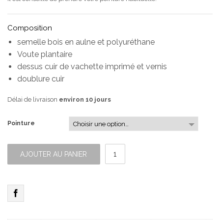
Composition
semelle bois en aulne et polyuréthane
Voute plantaire
dessus cuir de vachette imprimé et vernis
doublure cuir
Délai de livraison
environ 10 jours
Pointure
quantité
de
AJOUTER AU PANIER
Sabot
Vernis
Mandarin