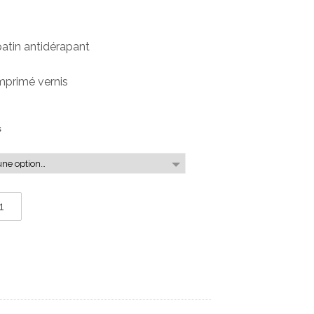
patin antidérapant
mprimé vernis
s