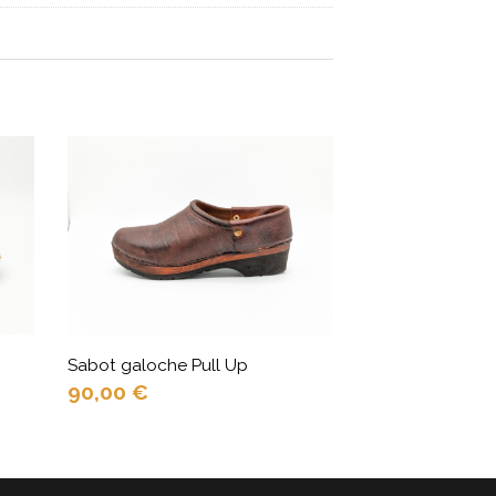
Sabot galoche Pull Up
Sabot Flower B
90,00
€
85,00
€