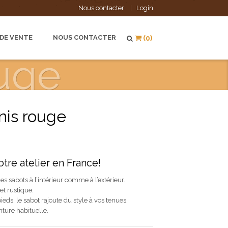
Nous contacter
Login
 DE VENTE
NOUS CONTACTER
(0)
ouge
nis rouge
tre atelier en France!
les sabots à l’intérieur comme à l’extérieur.
et rustique.
ieds, le sabot rajoute du style à vos tenues.
nture habituelle.