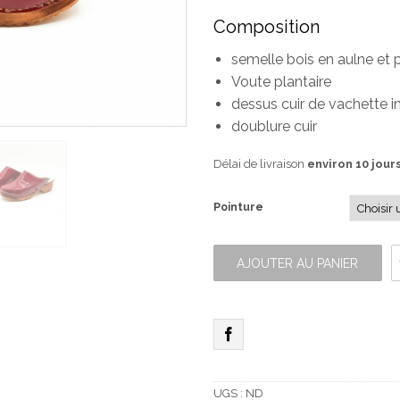
Composition
semelle bois en aulne et 
Voute plantaire
dessus cuir de vachette i
doublure cuir
Délai de livraison
environ 10 jour
Pointure
quantité
de
AJOUTER AU PANIER
Sabot
bois
vernis
rouge
UGS :
ND