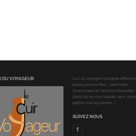
R DU VOYAGEUR
Cuir du voyageur possède différent
boutiques (Honfleur, Saint Malo,
Concarneau et Vannes) artisanales
d’articles en cuir (sabots, sacs, cein
petites maroquineries…)
SUIVEZ NOUS