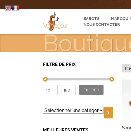
SABOTS
MAROQUIN
NOUS CONTACTER
Boutiqu
FILTRE DE PRIX
Prix
Prix
FILTRER
min
max
Sélectionner
une
catégorie
San
MEILLEURES VENTES