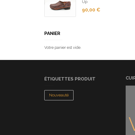
Up
90,00
€
PANIER
Votre panier est vide.
CUI
ÉTIQUETTES PRODUIT
Nouveauté