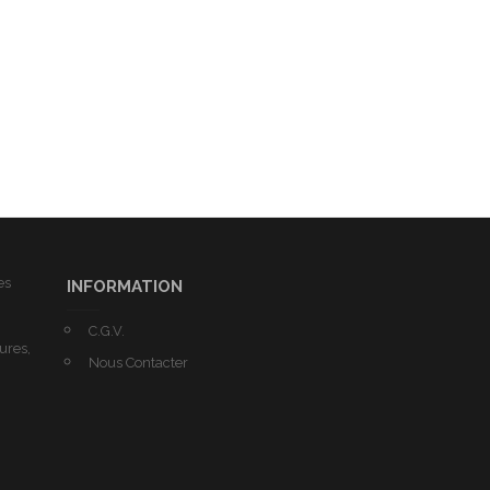
es
INFORMATION
C.G.V.
tures,
Nous Contacter