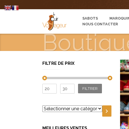
SABOTS
MAROQUIN
NOUS CONTACTER
Boutiqu
FILTRE DE PRIX
Prix
Prix
FILTRER
min
max
Sélectionner
une
catégorie
MEILLEURES VENTES