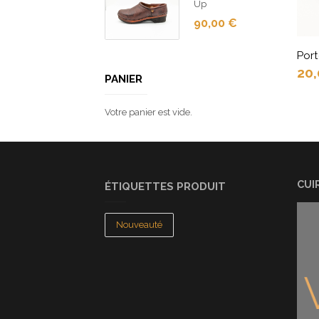
Up
90,00
€
Por
20
PANIER
Votre panier est vide.
CUI
ÉTIQUETTES PRODUIT
Nouveauté