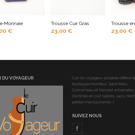
te-Monnaie
Trousse Cuir Gras
Trousse en
,00
€
23,00
€
23,00
€
R DU VOYAGEUR
Cuir du voyageur possède différent
boutiques (Honfleur, Saint Malo,
Concarneau et Vannes) artisanales
d’articles en cuir (sabots, sacs, cein
petites maroquineries…)
SUIVEZ NOUS