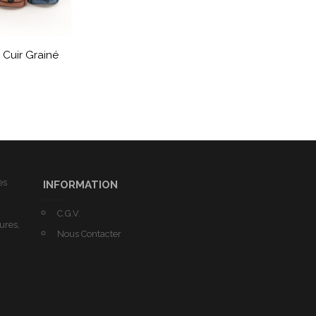
 Cuir Grainé
es
INFORMATION
C.G.V.
tures,
Nous Contacter